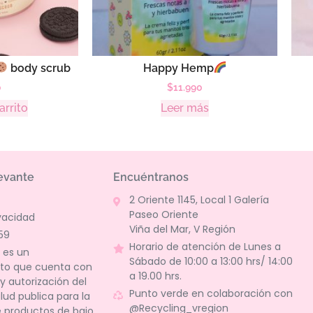
body scrub
Happy Hemp
0
$
11.990
arrito
Leer más
evante
Encuéntranos
2 Oriente 1145, Local 1 Galería
Paseo Oriente
ivacidad
Viña del Mar, V Región
59
Horario de atención de Lunes a
 es un
Sábado de 10:00 a 13:00 hrs/ 14:00
nto que cuenta con
a 19.00 hrs.
y autorización del
Punto verde en colaboración con
alud publica para la
@Recycling_vregion
e productos de bajo