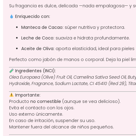
Su fragancia es dulce, delicada —nada empalagosa— y su
Enriquecido con:
Manteca de Cacao:
súper nutritiva y protectora.
Leche de Coco:
suaviza e hidrata profundamente.
Aceite de Oliva:
aporta elasticidad, ideal para pieles
Perfecto como jabón de manos o corporal. Deja la piel limpi
Ingredientes (INCI):
Olea Europaea (Olive) Fruit Oil, Camelina Sativa Seed Oil, Bu
Hydroxide, Fragrance, Sodium Lactate, CI 45410 (Red 28), Tita
Importante:
Producto
no comestible
(aunque se vea delicioso).
Evita el contacto con los ojos.
Uso externo únicamente.
En caso de irritación, suspender su uso.
Mantener fuera del alcance de niños pequeños.