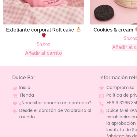
Exfoliante corporal Roll cake
Cookies & cream
$
9.99
$
9.990
Añadir al c
Añadir al carrito
Dulce Bar
Información rel
Inicio
Compromiso
Tienda
Política de pr
¿Necesitas ponerte en contacto?
+56 9 3266 35
Desde el corazón de Valparaiso al
Dulce Miel SPA
mundo
establecimie
la aprobación 
Instituto de S
fabricación d