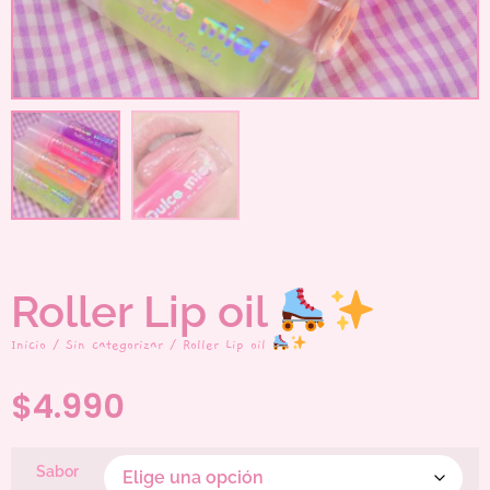
Roller Lip oil
Inicio
/
Sin categorizar
/ Roller Lip oil
$
4.990
Sabor