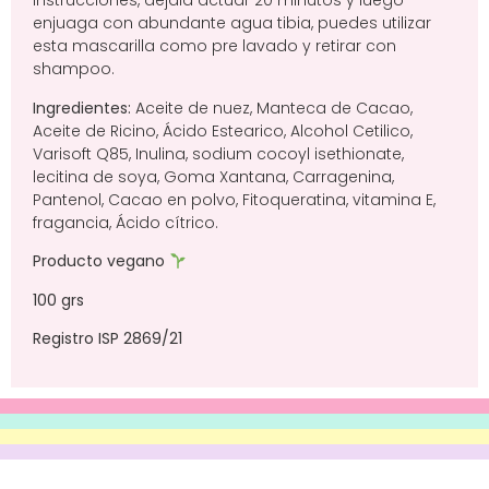
instrucciones, déjala actuar 20 minutos y luego
enjuaga con abundante agua tibia, puedes utilizar
esta mascarilla como pre lavado y retirar con
shampoo.
Ingredientes:
Aceite de nuez, Manteca de Cacao,
Aceite de Ricino, Ácido Estearico, Alcohol Cetilico,
Varisoft Q85, Inulina, sodium cocoyl isethionate,
lecitina de soya, Goma Xantana, Carragenina,
Pantenol, Cacao en polvo, Fitoqueratina, vitamina E,
fragancia, Ácido cítrico.
Producto vegano
100 grs
Registro ISP
2869/21