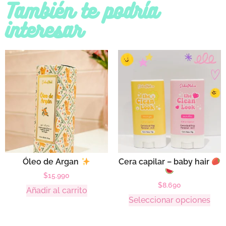
También te podría
interesar
Óleo de Argan
Cera capilar – baby hair
$
15.990
$
8.690
Añadir al carrito
Seleccionar opciones