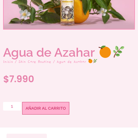
Agua de Azahar
Inicio
/
Skin Care Routine
/ Agua de Azahar
$
7.990
AÑADIR AL CARRITO