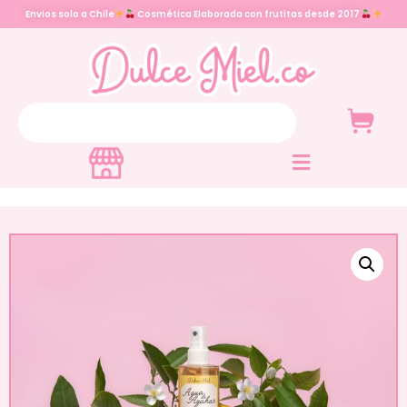
Envios solo a Chile
Cosmética Elaborada con frutitas desde 2017