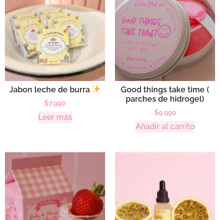
Jabon leche de burra
Good things take time (
parches de hidrogel)
$
7.990
$
9.990
Leer más
Añadir al carrito